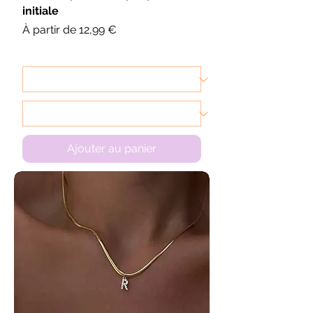
initiale
Prix promotionnel
À partir de
12,99 €
Ajouter au panier