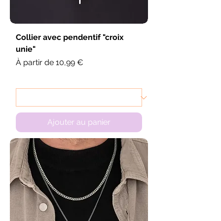
Collier avec pendentif "croix
unie"
Prix promotionnel
À partir de
10,99 €
Ajouter au panier