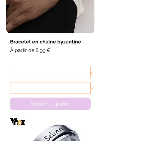
Bracelet en chaîne byzantine
Prix promotionnel
À partir de
8,99 €
Ajouter au panier