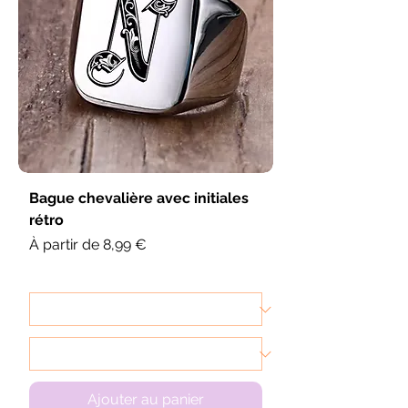
Bague chevalière avec initiales
rétro
Prix promotionnel
À partir de
8,99 €
Ajouter au panier