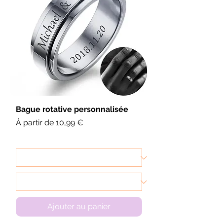
Bague rotative personnalisée
Prix promotionnel
À partir de
10,99 €
Ajouter au panier