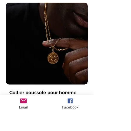
Collier boussole pour homme
Prix promotionnel
À partir de
11,99 €
Email
Facebook