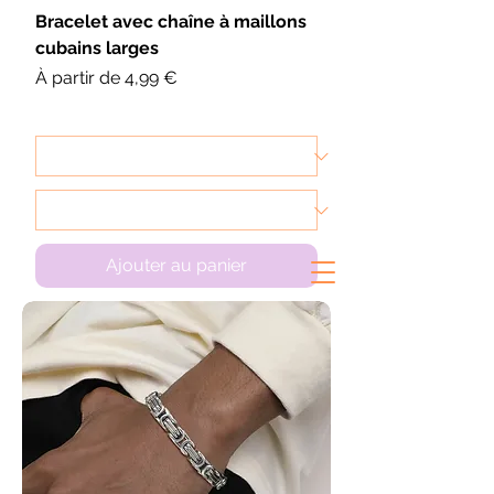
Bracelet avec chaîne à maillons
cubains larges
Prix promotionnel
À partir de
4,99 €
Ajouter au panier