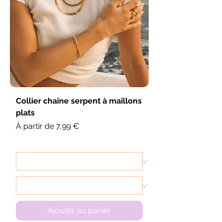
Collier chaîne serpent à maillons
plats
Prix promotionnel
À partir de
7,99 €
Ajouter au panier