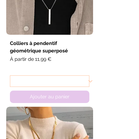
Colliers à pendentif
géométrique superposé
Prix promotionnel
À partir de
11,99 €
Ajouter au panier