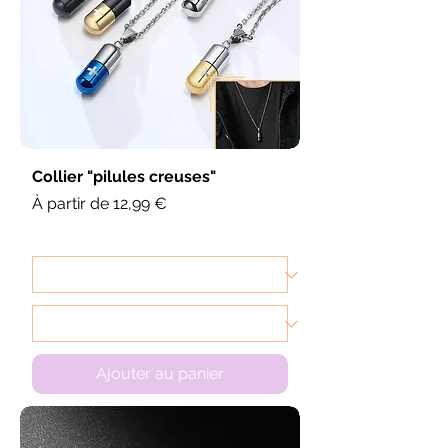
Collier "pilules creuses"
Prix promotionnel
À partir de
12,99 €
Ajouter au panier