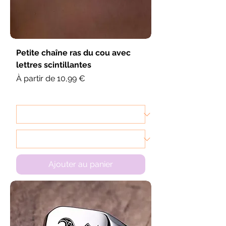
Petite chaîne ras du cou avec
lettres scintillantes
Prix promotionnel
À partir de
10,99 €
Ajouter au panier