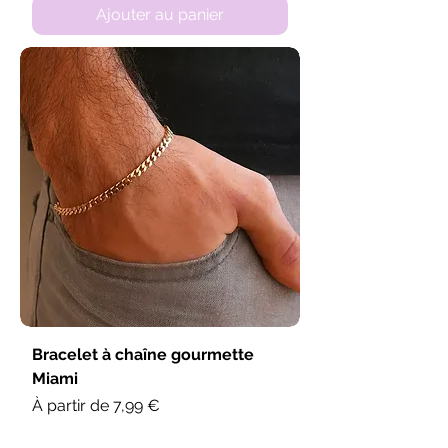
Ajouter au panier
Bracelet à chaîne gourmette
Miami
Prix promotionnel
À partir de
7,99 €