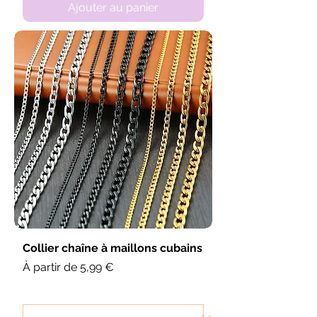
Ajouter au panier
Collier chaîne à maillons cubains
Prix promotionnel
À partir de
5,99 €