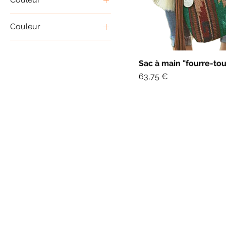
Couleur
Bleu marine
Noir
Aperçu r
Sac à main "fourre-tou
Rouge
Prix
63,75 €
Toute reproduction des 