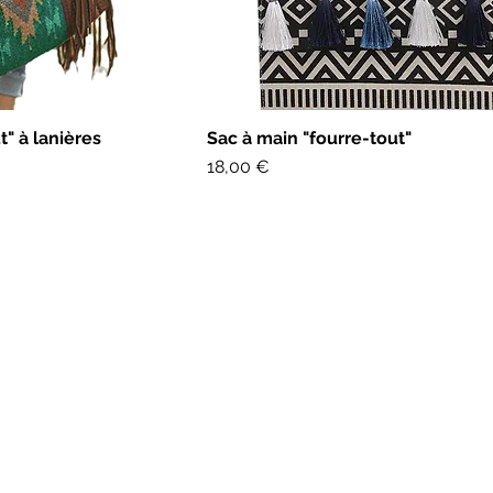
apide
Aperçu rapide
t" à lanières
Sac à main "fourre-tout"
Prix
18,00 €
© 2024 exotic-creation
modèles et photographies, même partielle est interdite sous peine de