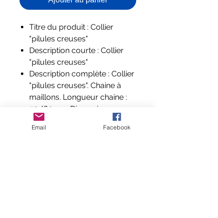
Titre du produit : Collier
"pilules creuses"
Description courte : Collier
"pilules creuses"
Description complète : Collier
"pilules creuses". Chaine à
maillons. Longueur chaine :
50/60 cm. Dimension
pendentif : 9,4 mm x 29 mm
Email
Facebook
Composition et labels : Acier
inoxydable
Aucun avis pour le moment
Partagez votre expérience, soyez le
premier à laisser un avis.