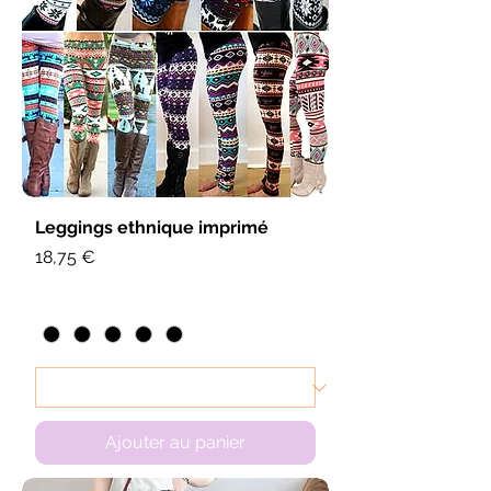
Leggings ethnique imprimé
Prix
18,75 €
Ajouter au panier