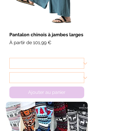
Pantalon chinois à jambes larges
Prix promotionnel
À partir de
101,99 €
Ajouter au panier