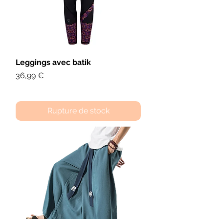
Leggings avec batik
Prix
36,99 €
Rupture de stock