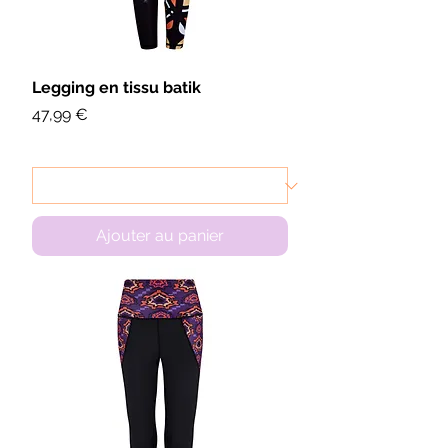
Legging en tissu batik
Prix
47,99 €
Ajouter au panier