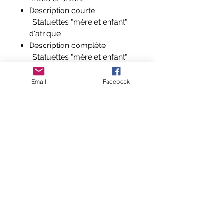
Description courte
: Statuettes "mère et enfant"
d'afrique
Description complète
: Statuettes "mère et enfant"
d'afrique
Composition et labels : Résine
Email
Facebook
Aucun avis pour le moment
Partagez votre expérience, soyez le
premier à laisser un avis.
Laisser un avis
© 2024 exotic-creation
Toute reproduction des modèles et photographies, même