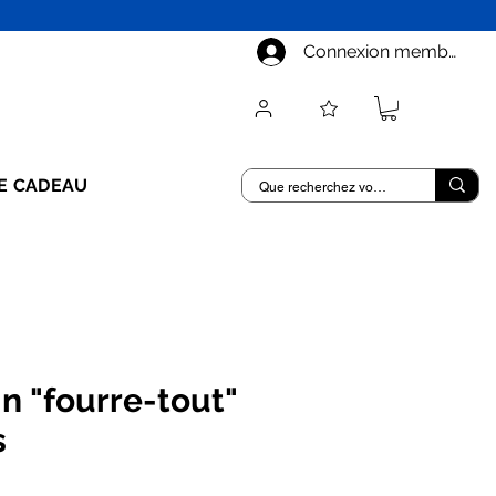
Connexion membre
E CADEAU
n "fourre-tout"
s