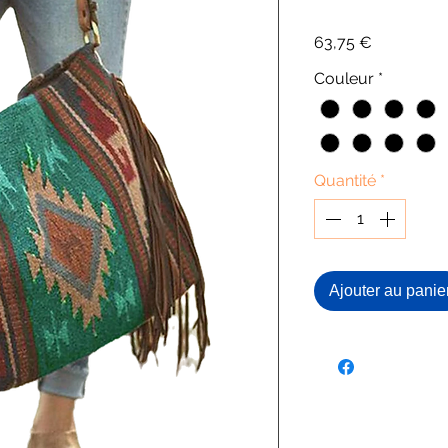
Prix
63,75 €
Couleur
*
Quantité
*
Ajouter au panie