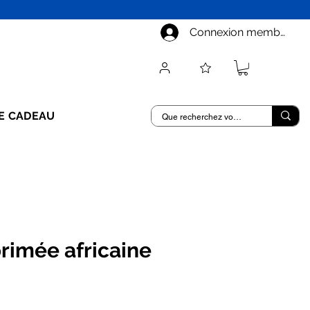
Connexion membre
E CADEAU
rimée africaine