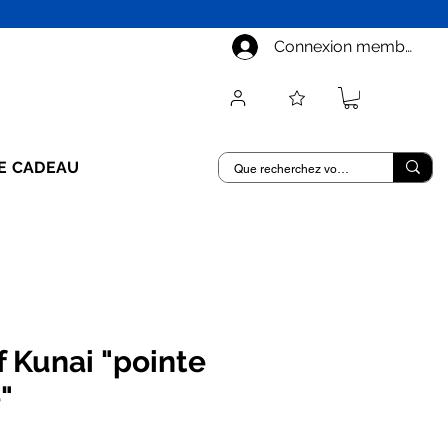
Connexion membre
E CADEAU
 Kunai "pointe
"