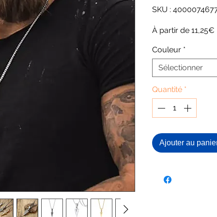
SKU : 400007467
À partir de
11,25€
Couleur
*
Sélectionner
Quantité
*
Ajouter au panie