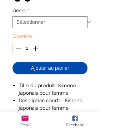
Genre
*
Quantité
*
Ajouter au panier
Titre du produit : Kimono
japonais pour femme
Description courte : Kimono
japonais pour femme
Description complète
: Kimono japonais pour
Email
Facebook
femme. Longueur des
manches (cm): trois quarts