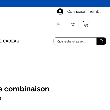
Connexion membre
E CADEAU
 combinaison
e