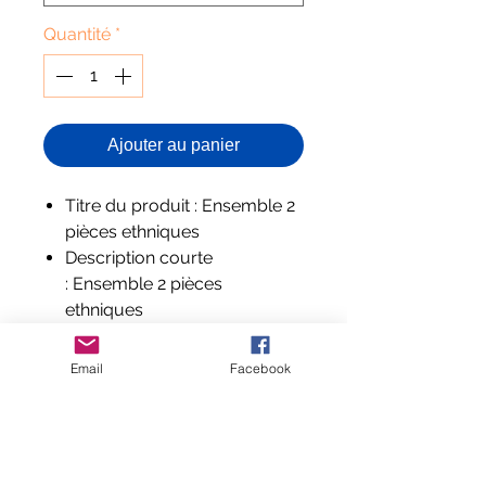
Quantité
*
Ajouter au panier
Titre du produit : Ensemble 2
pièces ethniques
Description courte
: Ensemble 2 pièces
ethniques
Description complète
: Ensemble 2 pièces
Email
Facebook
ethniques
Composition et labels : Coton
et polyester