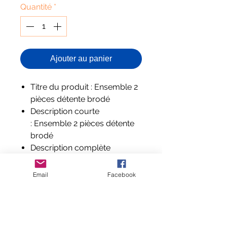
Quantité
*
Ajouter au panier
Titre du produit : Ensemble 2
pièces détente brodé
Description courte
: Ensemble 2 pièces détente
brodé
Description complète
: Ensemble 2 pièces détente
brodé
Email
Facebook
Composition et labels : -95 %
coton côtelé de qualité
supérieure et 5 % élasthanne