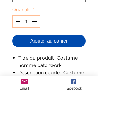
Quantité
*
Ajouter au panier
Titre du produit : Costume
homme patchwork
Description courte : Costume
homme patchwork
Description complète
Email
Facebook
: Costume homme patchwork
Composition et labels : Coton
Aucun avis pour le moment