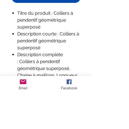
Titre du produit : Colliers à
pendentif géométrique
superposé
Description courte : Colliers à
pendentif géométrique
superposé
Description complète
: Colliers à pendentif
géométrique superposé.
Chaine à maillons. Longueur
chaine : 50/60cm. Dimension
Email
Facebook
pendentif : 5 mm x 40 mm
Composition et labels : Acier
inoxydable