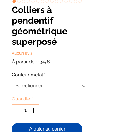
Colliers à
pendentif
géométrique
superposé
Aucun avis
Prix
À partir de
11,99€
promotionnel
Couleur métal
*
Quantité
*
Ajouter au panier