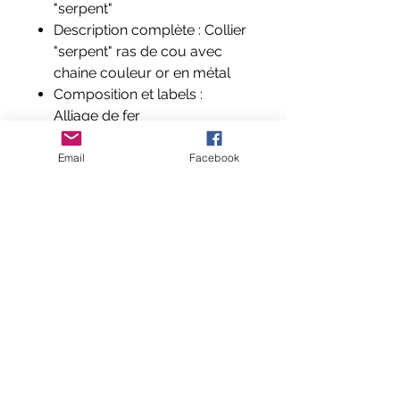
"serpent"
Description complète : Collier
"serpent" ras de cou avec
chaine couleur or en métal
Composition et labels :
Alliage de fer
Email
Facebook
Aucun avis pour le moment
Partagez votre expérience, soyez le
premier à laisser un avis.
Laisser un avis
© 2024 exotic-creation