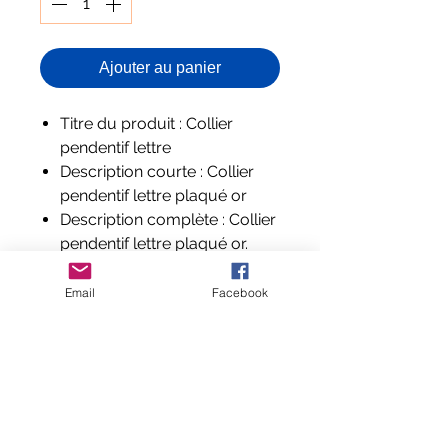
Ajouter au panier
Titre du produit : Collier
pendentif lettre
Description courte : Collier
pendentif lettre plaqué or
Description complète : Collier
pendentif lettre plaqué or.
Dimension pendentif 2cm
Composition et labels : Cuivre
Email
Facebook
Aucun avis pour le moment