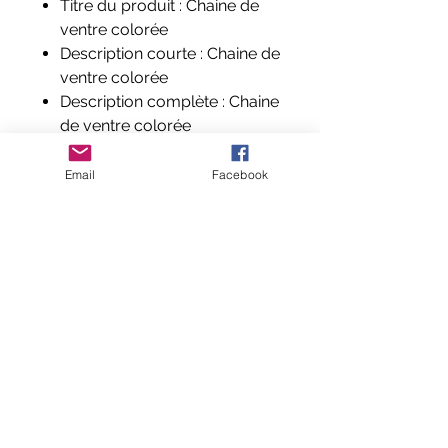
Titre du produit : Chaine de
ventre colorée
Description courte : Chaine de
ventre colorée
Description complète : Chaine
de ventre colorée
Composition et labels :
Acrylique et alliage de zinc
Email
Facebook
Aucun avis pour le moment
Partagez votre expérience, soyez le
premier à laisser un avis.
Laisser un avis
© 2024 exotic-creation