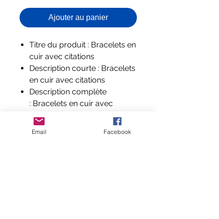
Ajouter au panier
Titre du produit : Bracelets en
cuir avec citations
Description courte : Bracelets
en cuir avec citations
Description complète
: Bracelets en cuir avec
citations. Chaîne à maillons.
Longueur : 21 cm
Email
Facebook
Composition et labels : Acier
inoxydable et cuir
Aucun avis pour le moment
Partagez votre expérience, soyez le