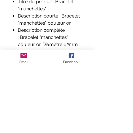
Titre du produit : Bracelet
"manchettes"
Description courte : Bracelet
"manchettes" couleur or
Description complète
: Bracelet "manchettes"
couleur or. Diamètre 62mm.
Largeur 8mm
Composition et labels : Cuivre
Email
Facebook
couleur or
Aucun avis pour le moment
Partagez votre expérience, soyez le
premier à laisser un avis.
Laisser un avis