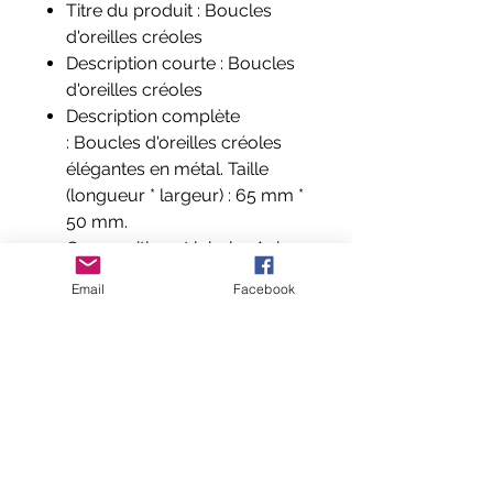
Titre du produit : Boucles
d'oreilles créoles
Description courte : Boucles
d'oreilles créoles
Description complète
: Boucles d'oreilles créoles
élégantes en métal. Taille
(longueur * largeur) : 65 mm *
50 mm.
Composition et labels : Acier
inoxydable
sans plomb, sans
Email
Facebook
nickel et sans cadmium
Aucun avis pour le moment
Partagez votre expérience, soyez le
premier à laisser un avis.