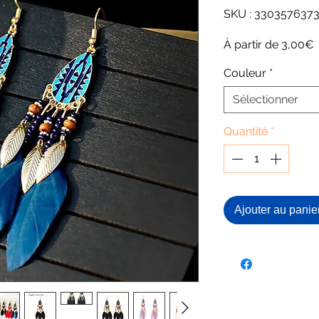
SKU : 330357637
P
À partir de
3,00€
Couleur
*
Sélectionner
Quantité
*
Ajouter au panie