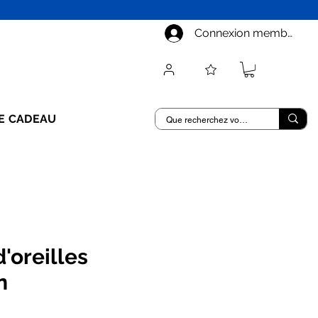
Connexion membre
E CADEAU
'oreilles
n