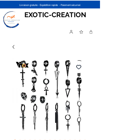
Livraison gratuite - Expédition rapide - Paiement sécurisé
EXOTIC-CREATION