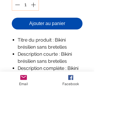
Ajouter au panier
Titre du produit : Bikini
brésilien sans bretelles
Description courte : Bikini
brésilien sans bretelles
Description complète : Bikini
brésilien sans bretelles, taille
basse avec coussinet.
Email
Facebook
Composition et labels :
Polyester et spandex
Aucun avis pour le moment