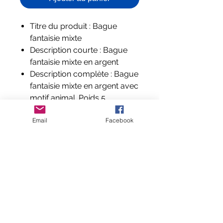
Titre du produit : Bague
fantaisie mixte
Description courte : Bague
fantaisie mixte en argent
Description complète : Bague
fantaisie mixte en argent avec
motif animal. Poids 5
grammes.
Email
Facebook
Composition et labels :
Argent 925 avec poinçon
Aucun avis pour le moment
Partagez votre expérience, soyez le
premier à laisser un avis.