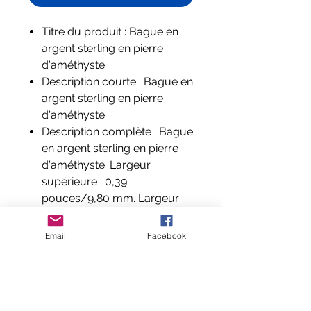
Titre du produit : Bague en
argent sterling en pierre
d'améthyste
Description courte : Bague en
argent sterling en pierre
d'améthyste
Description complète : Bague
en argent sterling en pierre
d'améthyste. Largeur
supérieure : 0,39
pouces/9,80 mm. Largeur
inférieure : 0,08 pouces/2,00
mm
Email
Facebook
Composition et labels
: Argent sterling et pierre
d'améthyste