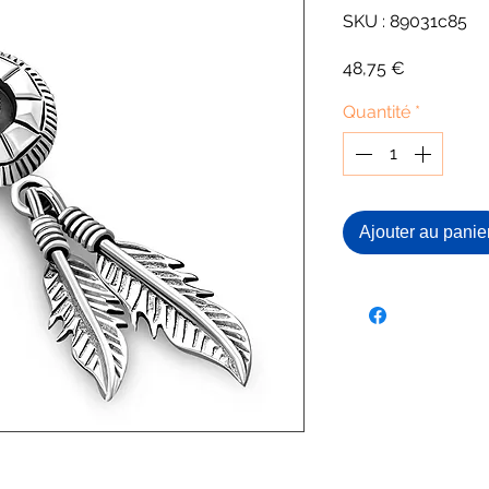
SKU : 89031c85
Prix
48,75 €
Quantité
*
Ajouter au panie